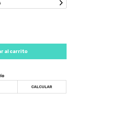
s
r al carrito
vío
CALCULAR