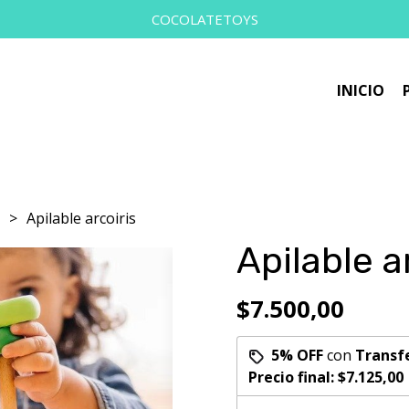
COCOLATETOYS
INICIO
s
Apilable arcoiris
Apilable a
$7.500,00
5% OFF
con
Transf
Precio final:
$7.125,00