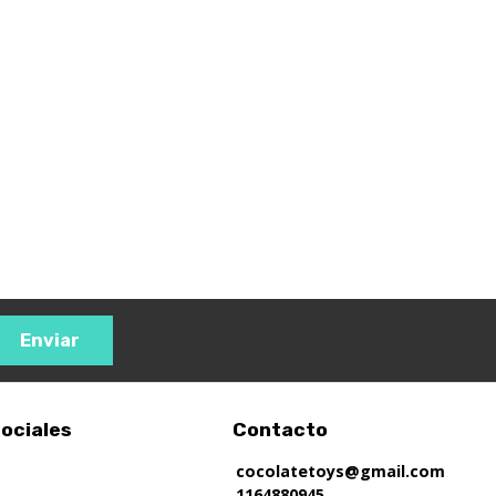
Enviar
ociales
Contacto
cocolatetoys@gmail.com
1164880945